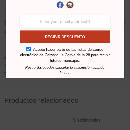
elegancia. Estos zapatos son ideales para usar con trajes
formales de color negro, azul, gris, verde, entre otros.
También, pueden ser usados con trajes no tan formales con
pantalones de dril y similares.
RECIBIR DESCUENTO
Acepto hacer parte de las listas de correo
electrónico de Calzado La Corola de la 28 para recibir
SKU:
N/D
futuros mensajes.
Categorías:
Formales
,
Zapatos
Recuerda, puedes cancelar tu suscripción cuando
desees.
Etiquetas:
Brillante
,
Crupón
,
Liso
,
Mocasines
,
Puntudo
,
Repujado
Productos relacionados